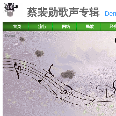
蔡裴勋歌声专辑
De
首页
流行
网络
民族
经
Demo