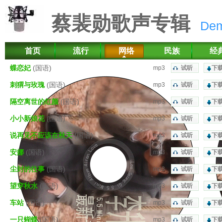
蔡裴勋歌声专辑
De
首页
流行
网络
民族
经
蝶恋妃
(国语)
mp3
试听
下
刺猬与玫瑰
(国语)
mp3
试听
下
隔空离世的红颜
(国语)
mp3
试听
下
小小新娘花
(国语)
mp3
试听
下
说再见不应该在秋天
(国语)
mp3
试听
下
安娜
(国语)
mp3
试听
下
尘封的往事
(国语)
mp3
试听
下
望穿秋水
(国语)
mp3
试听
下
车站
(国语)
mp3
试听
下
一只蝴蝶
(国语)
mp3
试听
下