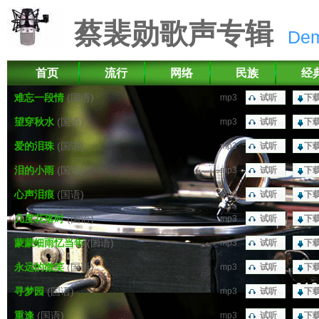
蔡裴勋歌声专辑
De
首页
流行
网络
民族
经
难忘一段情
(国语)
mp3
试听
下
望穿秋水
(国语)
mp3
试听
下
爱的泪珠
(国语)
mp3
试听
下
泪的小雨
(国语)
mp3
试听
下
心声泪痕
(国语)
mp3
试听
下
几度花落时
(国语)
mp3
试听
下
蒙蒙细雨忆当年
(国语)
mp3
试听
下
永远的微笑
(国语)
mp3
试听
下
寻梦园
(国语)
mp3
试听
下
重逢
(国语)
mp3
试听
下