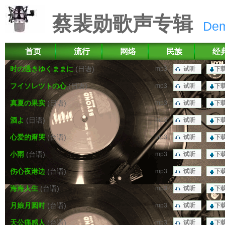
蔡裴勋歌声专辑
De
首页
流行
网络
民族
经
时の過きゆくままに
(日语)
mp3
试听
下
フイソレツトの心
(日语)
mp3
试听
下
真夏の果实
(日语)
mp3
试听
下
酒よ
(日语)
mp3
试听
下
心爱的甭哭
(台语)
mp3
试听
下
小雨
(台语)
mp3
试听
下
伤心夜港边
(台语)
mp3
试听
下
海海人生
(台语)
mp3
试听
下
月娘月圆时
(台语)
mp3
试听
下
天公痛感人
(台语)
mp3
试听
下