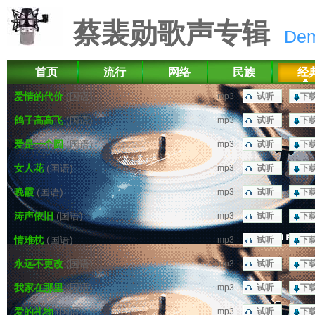
蔡裴勋歌声专辑
De
首页
流行
网络
民族
经
爱情的代价
(国语)
mp3
试听
下
鸽子高高飞
(国语)
mp3
试听
下
爱是一个圆
(国语)
mp3
试听
下
女人花
(国语)
mp3
试听
下
晚霞
(国语)
mp3
试听
下
涛声依旧
(国语)
mp3
试听
下
情难枕
(国语)
mp3
试听
下
永远不更改
(国语)
mp3
试听
下
我家在那里
(国语)
mp3
试听
下
爱的礼物
(国语)
mp3
试听
下