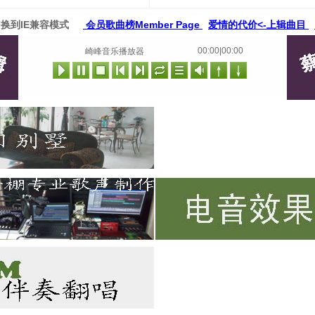
切换到IE兼容模式
会员歌曲榜Member Page
爱情的代价<-上辑曲目
00:00|00:00
崎峰音乐播放器