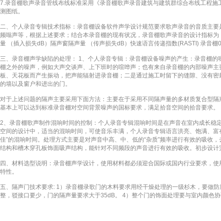
7.录音棚歌声录音管线布线标准采用《录音棚歌声录音建筑与建筑群综合布线工程施工及规范》GB5
测图纸。
二、个人录音专辑技术指标：录音棚设备软件声学设计规范要求歌声录音的音质主要
频嗡声等，根据上述要求；结合本录音棚的现有状况，录音棚歌声录音的设计指标为
量 （插入损失dB）隔声窗隔声量 （传声损失dB）快速语言传递指数(RASTI) 录音棚0.4+0.
三、录音棚声学缺陷的处理： 1、个人录音专辑：录音棚设备噪声的产生：录音棚
棚之外的噪声，例如大声交谈声、上下班时的喧哗声；也有来自录音棚的内部噪声主
板、天花板而产生振动，把声能辐射进录音棚；二是通过施工时留下的缝隙、没有密
的墙以及窗户和进出的门。
对于上述问题的隔声主要采用下面方法：主要在于采用不同隔声量的多材质复合型隔
基本上可以达到标准录音棚对空间背景噪声的国标要求，满足拾音空间的拾音要求。
2、录音棚歌声制作混响时间的控制：个人录音专辑混响时间是在声音在室内成长稳定
空间的设计中，适当的混响时间，可使音乐丰满，个人录音专辑语言洪亮、饱满、富
佳”的混响时间。处理方式主要是对声音中高、中、低的“杂质”频率进行有效的吸收
结构和槽木穿孔板饰面吸声结构，能针对不同频段的声音进行有效的吸收。初步设计完
四、材料选型说明：录音棚声学设计，使用材料都必须迎合国际或国内行业要求，使
特性。
五、隔声门技术要求: 1）录音棚录歌门的木料要求用经干燥处理的一级杉木，要做防
整，驳接口要少，门的隔声量要求大于35dB。 4）整个门的饰面处理要与室内颜色