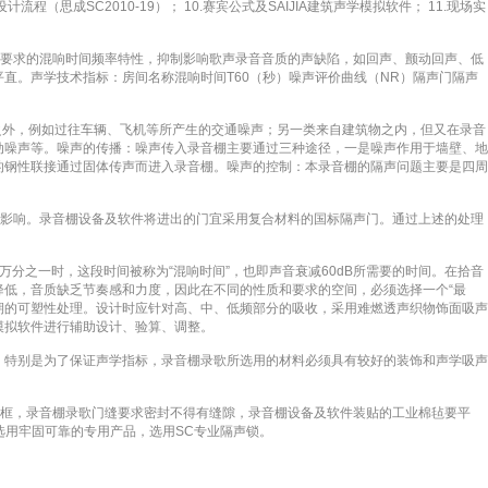
程（思成SC2010-19）； 10.赛宾公式及SAIJIA建筑声学模拟软件； 11.现场实
音要求的混响时间频率特性，抑制影响歌声录音音质的声缺陷，如回声、颤动回声、低
直。声学技术指标：房间名称混响时间T60（秒）噪声评价曲线（NR）隔声门隔声
之外，例如过往车辆、飞机等所产生的交通噪声；另一类来自建筑物之内，但又在录音
动噪声等。噪声的传播：噪声传入录音棚主要通过三种途径，一是噪声作用于墙壁、地
的钢性联接通过固体传声而进入录音棚。噪声的控制：本录音棚的隔声问题主要是四周
的影响。录音棚设备及软件将进出的门宜采用复合材料的国标隔声门。通过上述的处理
分之一时，这段时间被称为“混响时间”，也即声音衰减60dB所需要的时间。在拾音
低，音质缺乏节奏感和力度，因此在不同的性质和要求的空间，必须选择一个“最
期的可塑性处理。设计时应针对高、中、低频部分的吸收，采用难燃透声织物饰面吸声
模拟软件进行辅助设计、验算、调整。
，特别是为了保证声学指标，录音棚录歌所选用的材料必须具有较好的装饰和声学吸声
整个门框，录音棚录歌门缝要求密封不得有缝隙，录音棚设备及软件装贴的工业棉毡要平
选用牢固可靠的专用产品，选用SC专业隔声锁。