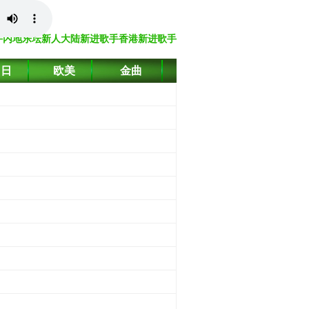
手
内地乐坛新人
大陆新进歌手
香港新进歌手
台日
欧美
金曲