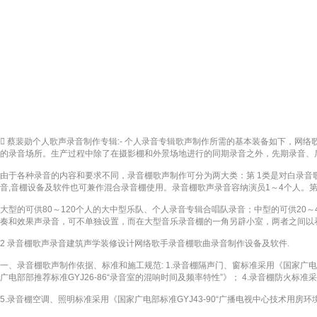
 蔡裴勋个人歌声录音制作专辑:- 个人录音专辑歌声制作所需的基本装备如下，
的录音场所。生产过程中除了在摄影棚和外景场地进行的同期录音之外，先期录音、
由于各种录音的内容和要求不同，录音棚歌声制作可分为两大类：第 1类是对白录
音,音棚设备及软件也可兼作混合录音棚使用。录音棚歌声录音容纳演员1～4个人。第
大型的可供80～120个人的大中型乐队、个人录音专辑合唱队录音；中型的可供2
奏和效果声录音，可不单独设置，而在大型音乐录音棚的一角另辟小室，两者之间以
2 录音棚歌声录音建筑声学装修设计网络歌手录音棚歌曲录音制作设备及软件.
一、录音棚歌声制作依据、标准和施工规范: 1.录音棚隔声门、窗标准采用《国家广电部部
广电部部推荐标准GYJ26-86“录音室的混响时间及频率特性”》； 4.录音棚防火标准
5.录音棚空调、照明标准采用《国家广电部标准GYJ43-90“广播电视中心技术用房环