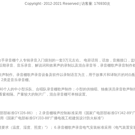
Copyright:- 2012-2021 Reserved | 访客量: 176930次
网络歌手录音棚个人专辑录音入门级别的一套3万元左右。 电容话筒，话放，音频接口
后期录音、音乐录音、解说词和效果声的录制以及混合录音等，录音棚歌声录音制作
音歌声制作。录音棚歌声录音设备及软件以录制语言为主，用于故事片和译制片的对白
 2类是音乐录音棚。
0～40个人的中小型乐队、合唱队录音棚歌声制作；小型的供独唱、独奏演员录音歌声
看窗相隔。产量较大的制片厂，混合录音棚可单独设置。
标准GYJ26-86》； 2.录音棚噪声控制标准采用《国家广电部部标准GYJ42-8
采用《国家广电部标准GYJ33-88“广播电视工程建筑设计防火标准”》
境要求（温度、湿度、照度）”》； 6.录音棚歌声录音电气安装标准采用《电气装置安装工