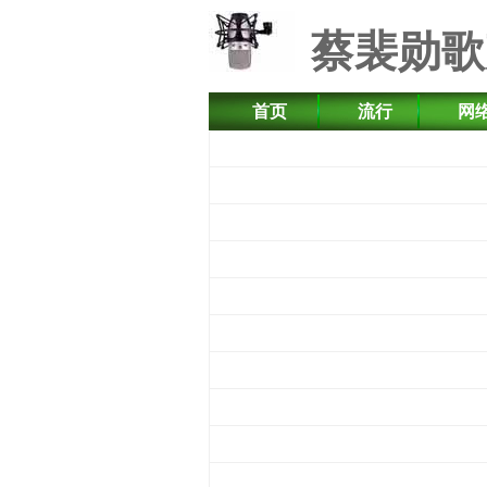
蔡裴勋歌
首页
流行
网