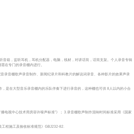
，监听音箱，监听耳机，耳机分配器，电脑，线材，对讲话筒，话筒支架。个人录音专辑
都需在专门的录音棚内进行。
配音录音棚歌声录音制作、新闻纪录片和科教片的解说词录音、各种影片的效果声录
制作，是在大型音乐录音棚内的乐队伴奏下进行录音的，这种棚也可供 8人以内的小合
9“广播电视中心技术用房容许噪声标准”》； 3.录音棚歌声制作混响时间标准采用《国家
程施工及验收标准规范》GBJ232-82.