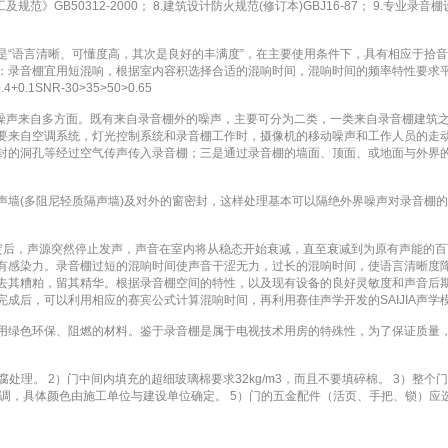
0312-2000； 8.建筑设计防火规范(修订本)GBJ16-87； 9.专业录音棚设计流
是“语言清晰、可懂度高，其次是良好的丰满度”，在主要使用条件下，具有相应于拾
：录音棚宜用短混响，根据室内容积选择合适的混响时间，混响时间的频率特性要求平
1SNR-30>35>50>0.65
的噪声来自多方面。既有来自录音棚外的噪声，主要可分为二类，一类来自录音棚建筑
要来自空调系统，灯光控制系统和录音棚工作时，摄像机的移动噪声和工作人员的走
封的洞孔等经过空气传声传入录音棚；三是通过录音棚的墙面、顶面、或地面与外界
声墙(多阻尼轻质隔声墙)及对外的窗密封，这样处理基本可以隔绝外界噪声对录音棚
后，声源突然停止发声，声音在室内将从稳态开始衰减，直至衰减到为原有声能的百万
有感染力。录音棚过短的混响时间使声音干涩无力，过长的混响时间，使语言清晰度降
，去其糟粕，留其精华。根据录音棚空间的特性，以及现有设备的良好灵敏度和声音后
成后，可以利用相应的赛宾公式计算混响时间，再利用赛佳声学开发的SAIJIA声学
用绿色环保、阻燃的材料。鉴于录音棚是属于电视技术用房的特殊性，为了保证质量
腐处理。 2）门中间内填充的超细玻璃棉要求32kg/m3，而且不要填碎棉。 3）
协调，具体颜色由施工单位与建设单位确定。 5）门的五金配件（活页、手把、锁）应